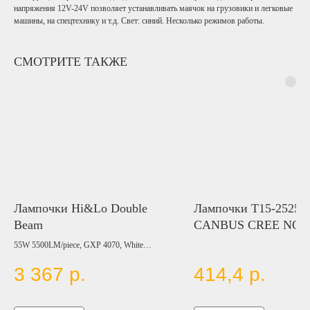
напряжения 12V-24V позволяет устанавливать маячок на грузовики и легковые
машины, на спецтехнику и т.д. Свет: синий. Несколько режимов работы.
СМОТРИТЕ ТАКЖЕ
Лампочки Hi&Lo Double
Лампочки T15-2525
Beam
CANBUS CREE NON
POLAR 660LM，0.4
55W 5500LM/piece, GXP 4070, White
6000K, 9-60V, (H4, H13, 9004, 9007)
3 367
р.
414,4
р.