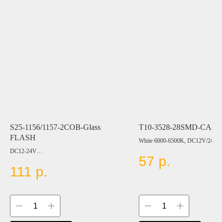
S25-1156/1157-2COB-Glass
T10-3528-28SMD-CAN
FLASH
White 6000-6500K, DC12V/24V
DC12-24V
57
р.
111
р.
Цвет:
WHITE
BLUE
RED
AMBER
GREEN