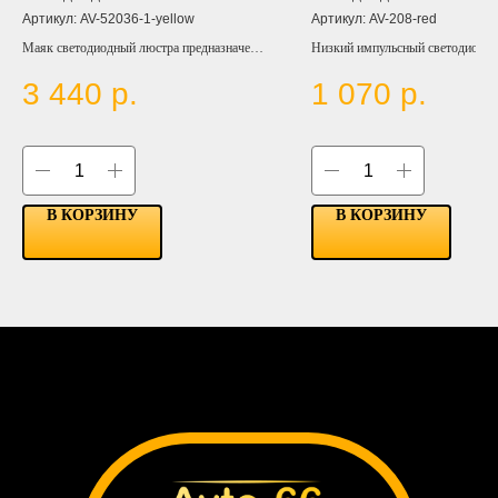
красный
Артикул:
AV-52036-1-yellow
Артикул:
AV-208-red
Маяк светодиодный люстра предназначен
Низкий импульсный светодиодн
для установки на кабину автомобиля при
красного цвета с питанием от
3 440
р.
1 070
р.
перевозке опасных грузов и работе
прикуривателя 10-30 В, мощност
спецтехнике.
штекере установлена кнопка для
режимов работы устройства
В КОРЗИНУ
В КОРЗИНУ