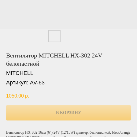
Вентилятор MITCHELL HX-302 24V
белопастной
MITCHELL
Артикул:
AV-63
1050,00
р.
В КОРЗИНУ
Вентилятор HX-302 16см (6") 24V (12/15W) диммер, безлопастной, black/orange