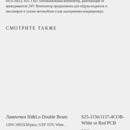
MITCHELL HX-T302 Автомобильный вентилятор, работающий от
прикуривателя 24V. Вентилятор предназначен для обдува водителя и
пассажиров в салоне автомобиля и как альтернатива кондиционеру.
СМОТРИТЕ ТАКЖЕ
Лампочки Hi&Lo Double Beam
S25-1156/1157-4COB-Gl
White or Red PCB
120W 10925LM/piece, GXP 3570, White