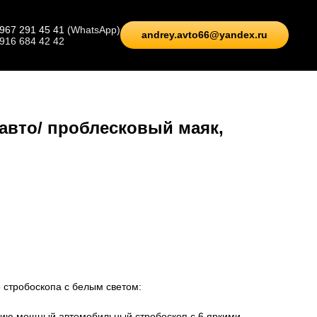
 967 291 45 41
(WhatsApp)
andrey.avto66@yandex.ru
 916 684 42 42
авто/ проблесковый маяк,
 стробоскопа с белым светом:
ию мощный автомобильный стробоскоп с 6 яркими