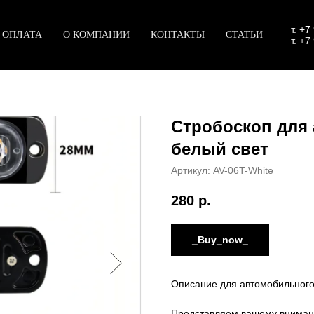
т.
+7
 ОПЛАТА
О КОМПАНИИ
КОНТАКТЫ
СТАТЬИ
т. +7
Стробоскоп для 
белый свет
Артикул:
AV-06T-White
280
р.
_Buy_now_
Описание для автомобильного
Представляем вашему вниман