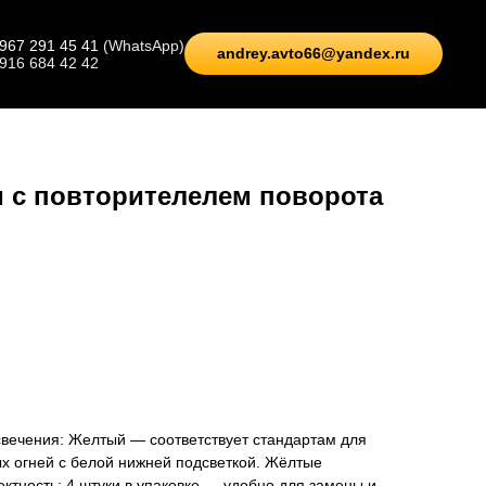
 967 291 45 41
(WhatsApp)
andrey.avto66@yandex.ru
 916 684 42 42
 с повторителелем поворота
свечения: Желтый — соответствует стандартам для
х огней с белой нижней подсветкой. Жёлтые
ктность: 4 штуки в упаковке — удобно для замены и