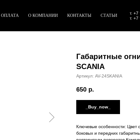
т.
+7
 ОПЛАТА
О КОМПАНИИ
КОНТАКТЫ
СТАТЬИ
т. +7
Габаритные огни
SCANIA
Артикул:
AV-24SKANIA
650
р.
_Buy_now_
Ключевые особенности: Цвет 
боковых и передних габаритны
повторители поворотов Компле