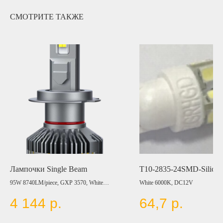
СМОТРИТЕ ТАКЖЕ
Лампочки Single Beam
T10-2835-24SMD-Silicon
95W 8740LM/piece, GXP 3570, White
White 6000K, DC12V
6000K, 9-60V, (H1, H3, H7, H8/H11, H10,
4 144
р.
64,7
р.
H15, 9005, 9006, 880/881)