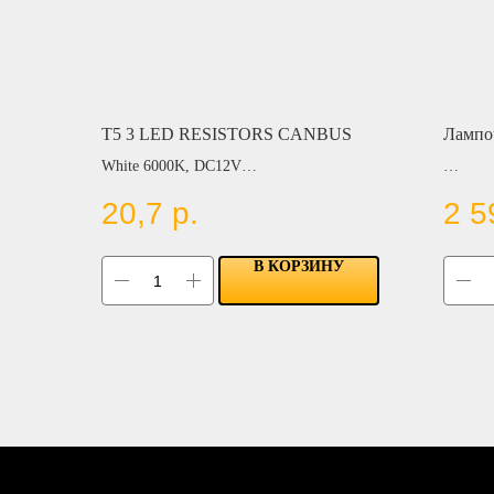
T5 3 LED RESISTORS CANBUS
Лампо
White 6000K, DC12V
Цвет:
30W 28
20,7
р.
2 5
BLUE
9-60V, 
RED
YELLOW
В КОРЗИНУ
GREEN
PINK