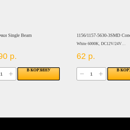
чки Single Beam
1156/1157-5630-3SMD Con
White 6000K, DC12V/24V
50LM/piece, GXP 3570, White 6000K,
Цвет:
90
р.
62
р.
(H4)
BLUE
RED
YELLOW
В КОРЗИНУ
В КОР
GREEN
PINK