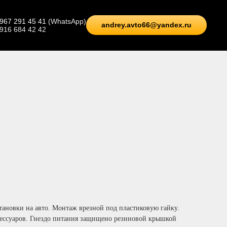
 967 291 45 41
(WhatsApp)
andrey.avto66@yandex.ru
 916 684 42 42
тановки на авто. Монтаж врезной под пластиковую гайку.
сессуаров. Гнездо питания защищено резиновой крышкой