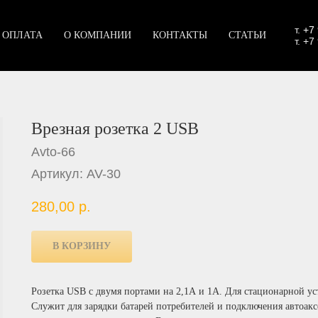
т.
+7
 ОПЛАТА
О КОМПАНИИ
КОНТАКТЫ
СТАТЬИ
т. +7
Врезная розетка 2 USB
Avto-66
Артикул:
AV-30
280,00
р.
В КОРЗИНУ
Розетка USB с двумя портами на 2,1А и 1А. Для стационарной ус
Служит для зарядки батарей потребителей и подключения автоак