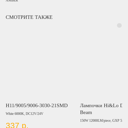
AMBER
СМОТРИТЕ ТАКЖЕ
H11/9005/9006-3030-21SMD
Лампочки Hi&Lo Dou
Beam
White 6000K, DC12V/24V
150W 12000LM/piece, GXP 5585,
337
р.
6000K, 9-60V, (H4)