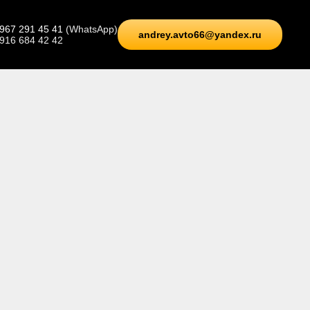
 967 291 45 41
(WhatsApp)
andrey.avto66@yandex.ru
 916 684 42 42