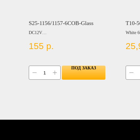
S25-1156/1157-6COB-Glass
T10-
DC12V
White 
155
р.
25,
Цвет:
WHITE
WARM WHITE
BLUE
ПОД ЗАКАЗ
RED
AMBER
ICE BLUE