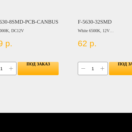
5630-8SMD-PCB-CANBUS
F-5630-32SMD
6000K, DC12V
White 6500K, 12V
9
р.
62
р.
LED Type: SMD5630
LED Qty:32
ПОД ЗАКАЗ
ПОД З