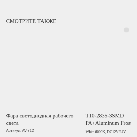
СМОТРИТЕ ТАКЖЕ
Фара светодиодная рабочего
T10-2835-3SMD
света
PA+Aluminum Frosted
Convex Lens
Артикул:
AV-712
White 6000K, DC12V/24V