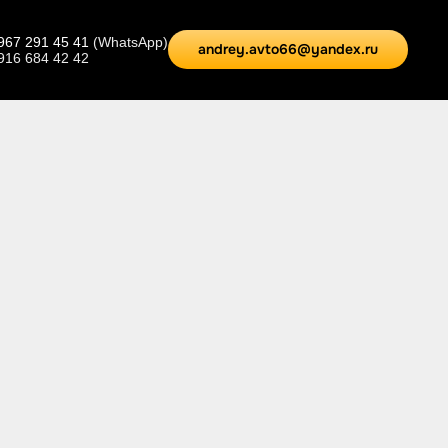
967 291 45 41
(WhatsApp)
andrey.avto66@yandex.ru
 916 684 42 42