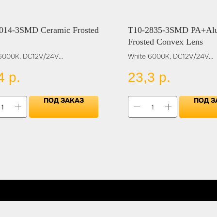
014-3SMD Ceramic Frosted
T10-2835-3SMD PA+Al
Frosted Convex Lens
6000K, DC12V/24V
White 6000K, DC12V/24V
Цвет:
4
р.
23,3
р.
BLUE
ICE BLUE
OW
RED
ПОД ЗАКАЗ
ПОД З
YELLOW
GREEN
PINK