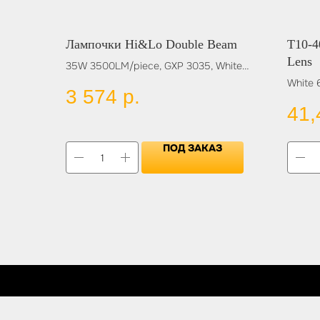
Лампочки Hi&Lo Double Beam
T10-4
Lens
35W 3500LM/piece, GXP 3035, White
6000K, 9-60V, (H4, H13, 9004, 9007)
White 
3 574
р.
Цвет:
41,
BLUE
RED
YELL
ПОД ЗАКАЗ
GREEN
PINK