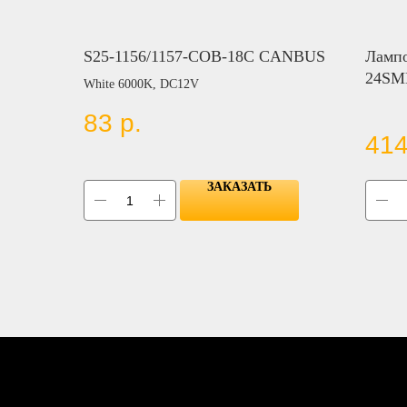
S25-1156/1157-COB-18C CANBUS
Лампо
24SM
White 6000K, DC12V
SMD 
83
р.
414
ЗАКАЗАТЬ