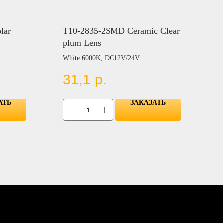
lar
T10-2835-2SMD Ceramic Clear
plum Lens
White 6000K, DC12V/24V
Цвет:
31,1
р.
BLUE
RED
YELLOW
АТЬ
ЗАКАЗАТЬ
GREEN
PINK