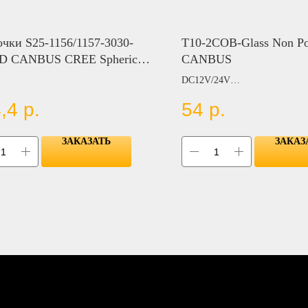
чки S25-1156/1157-3030-
T10-2COB-Glass Non Po
D CANBUS CREE Spherical
CANBUS
2880LM，0.62A
DC12V/24V
,4
р.
54
р.
Цвет:
WHITE
BLUE
ЗАКАЗАТЬ
ЗАКАЗ
RED
AMBER
GREEN
ICE BLUE
PINK