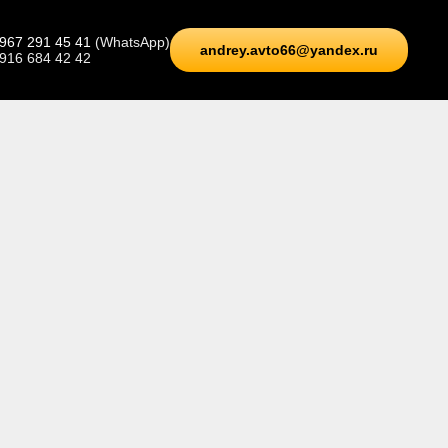
 967 291 45 41
(WhatsApp)
andrey.avto66@yandex.ru
 916 684 42 42