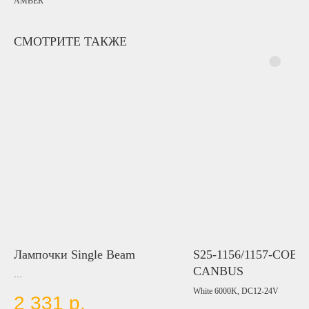
AMBER
СМОТРИТЕ ТАКЖЕ
Лампочки Single Beam
S25-1156/1157-COB-
CANBUS
60W 4800LM/piece, GXP 3570, White
White 6000K, DC12-24V
2 331
р.
6000K, 9-80V, (H1, H3, H7, H8/H11, H10,