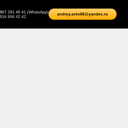
 967 291 45 41
(WhatsApp)
andrey.avto66@yandex.ru
 916 684 42 42