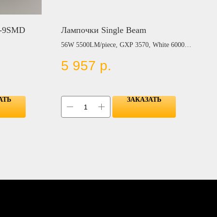
0-9SMD
Лампочки Single Beam
56W 5500LM/piece, GXP 3570, White 6000K,
Amber 3000K, Warm White 4300K, 9-60V,
5 957
р.
(H1, H3, H7, H8/H11, H10, H15, 9005, 9006,
880/881)
АТЬ
ЗАКАЗАТЬ