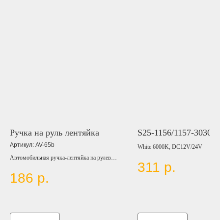
Ручка на руль лентяйка
S25-1156/1157-3030
Артикул:
AV-65b
White 6000K, DC12V/24V
Автомобильная ручка-лентяйка на рулевое
311
р.
колесо , изготовлена из прочного
186
р.
пластикового материала.