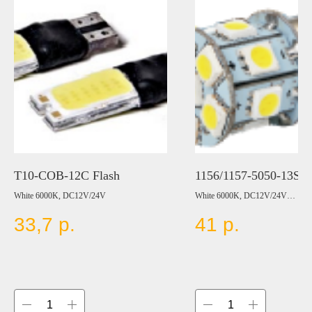
T10-COB-12C Flash
1156/1157-5050-13S
White 6000K, DC12V/24V
White 6000K, DC12V/24V
33,7
р.
41
р.
Цвет:
BLUE
RED
YELLOW
GREEN