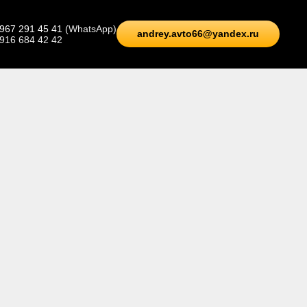
 967 291 45 41
(WhatsApp)
andrey.avto66@yandex.ru
 916 684 42 42