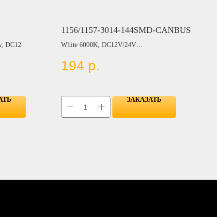
1156/1157-3014-144SMD-CANBUS
ow, DC12
White 6000K, DC12V/24V
194
р.
Цвет:
BLUE
RED
YELLOW
АТЬ
ЗАКАЗАТЬ
GREEN