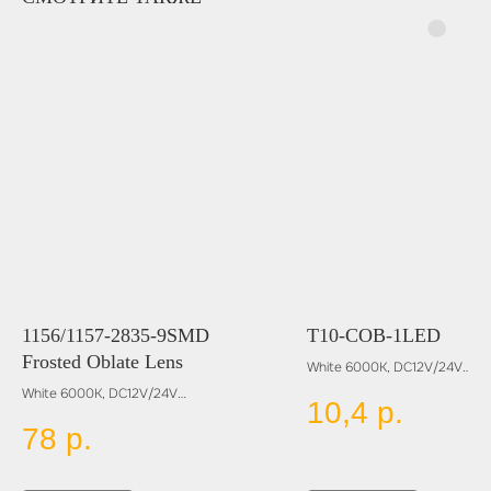
1156/1157-2835-9SMD
T10-COB-1LED
Frosted Oblate Lens
White 6000K, DC12V/24V
White 6000K, DC12V/24V
10,4
р.
Цвет:
Цвет:
BLUE
78
р.
BLUE
RED
RED
YELLOW
YELLOW
GREEN