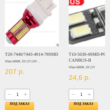
T20-7440/7443-4014-78SMD
T10-5630-4SMD-PCB
CANBUS-B
White 6000K, DC12V/24V
White 6000K, DC12V
207
р.
Цвет:
BLUE
24,6
р.
RED
YELLOW
GREEN
ПОД ЗАКАЗ
ПОД ЗАКАЗ