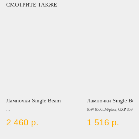
СМОТРИТЕ ТАКЖЕ
Лампочки Single Beam
Лампочки Single Bea
65W 6500LM/piece, GXP 3570, W
60W 4800LM/piece, GXP 3570, White
6000K, 9-60V, (H1, H3, H7, H8/H
2 460
р.
1 516
р.
6000K, 9-80V, (H1, H3, H7, H8/H11, H10,
H15, 9005, 9006, 880/881)
H15, 9005, 9006, 880/881)