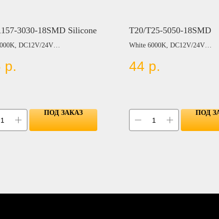
1157-3030-18SMD Silicone
T20/T25-5050-18SMD
6000K, DC12V/24V
White 6000K, DC12V/24V
5
р.
44
р.
Цвет:
BLUE
OW
RED
N
YELLOW
GREEN
ПОД ЗАКАЗ
ПОД З