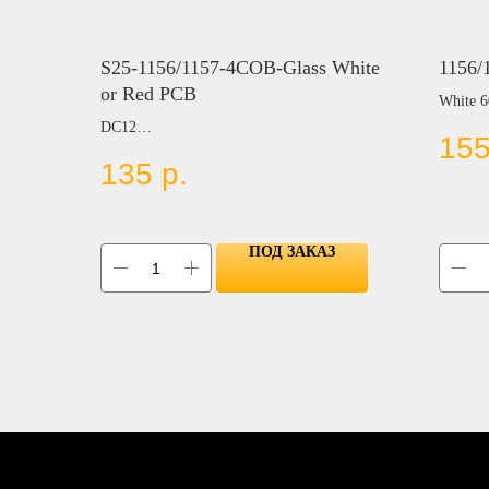
S25-1156/1157-4COB-Glass White
1156/
or Red PCB
White 
Цвет:
DC12
15
BLUE
Цвет:
135
р.
RED
WHITE
YELL
BLUE
GREE
RED
AMBER
ПОД ЗАКАЗ
GREEN
ICE BLUE
PINK