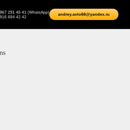
 967 291 45 41
(WhatsApp)
andrey.avto66@yandex.ru
 916 684 42 42
ns