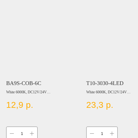
BA9S-COB-6C
T10-3030-4LED
White 6000K, DC12V/24V
White 6000K, DC12V/24V
Цвет:
Цвет:
12,9
р.
23,3
р.
BLUE
BLUE
RED
RED
YELLOW
YELLOW
GREEN
GREEN