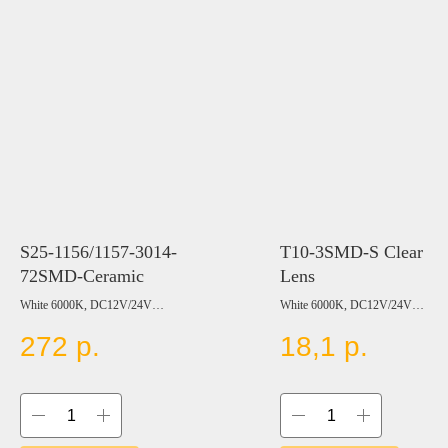
S25-1156/1157-3014-
T10-3SMD-S Clear co
72SMD-Ceramic
Lens
White 6000K, DC12V/24V
White 6000K, DC12V/24V
Цвет:
Цвет:
272
р.
18,1
р.
BLUE
BLUE
RED
RED
YELLOW
YELLOW
GREEN
GREEN