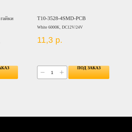
 гайки
T10-3528-4SMD-PCB
White 6000K, DC12V/24V
11,3
р.
.
АКАЗ
ПОД ЗАКАЗ