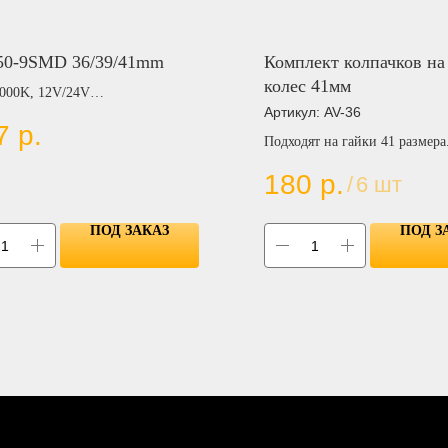
50-9SMD 36/39/41mm
Комплект колпачков на
колес 41мм
6000K, 12V/24V
Артикул:
AV-36
7
р.
Подходят на гайки 41 размера
180
р.
/
6 шт
OW
N
ПОД ЗАКАЗ
ПОД З