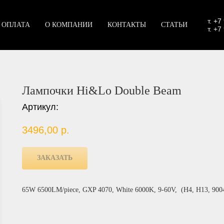
т.
+7
 ОПЛАТА
О КОМПАНИИ
КОНТАКТЫ
СТАТЬИ
т. +7
Лампочки Hi&Lo Double Beam
Артикул:
3496,00
р.
ЗАКАЗАТЬ
65W 6500LM/piece, GXP 4070, White 6000K, 9-60V, (H4, H13, 9004