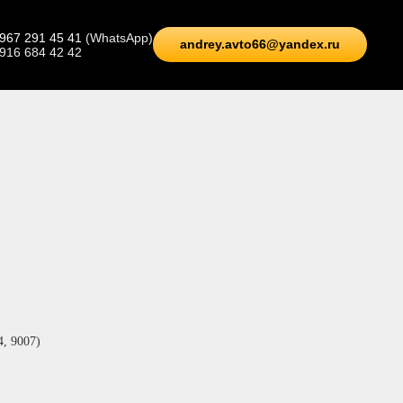
 967 291 45 41
(WhatsApp)
andrey.avto66@yandex.ru
 916 684 42 42
, 9007)