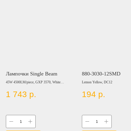
Лампочки Single Beam
880-3030-12SMD
45W 4500LM/piece, GXP 3570, White
Lemon Yellow, DC12
6000K, 9-30V, (H1, H3, H7, H8/H11, H10,
1 743
р.
194
р.
H15, 9005, 9006, 880/881)