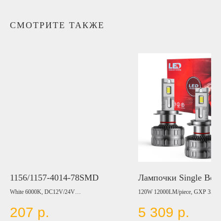
СМОТРИТЕ ТАКЖЕ
1156/1157-4014-78SMD
Лампочки Single Bea
White 6000K, DC12V/24V
120W 12000LM/piece, GXP 3570,
Цвет:
6000K, 9-60V, (H1, H3, H7, H8/H
207
р.
5 309
р.
BLUE
H15, 9005, 9006, 880/881)
RED