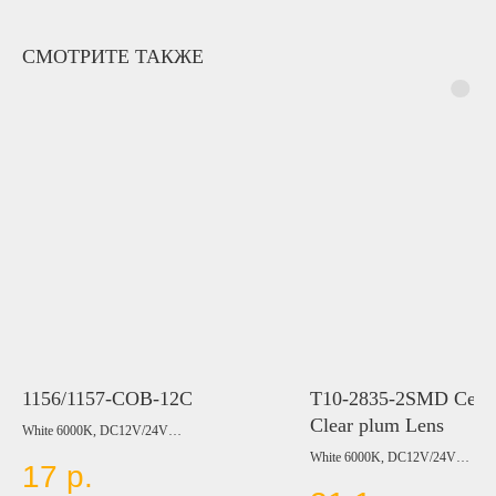
СМОТРИТЕ ТАКЖЕ
1156/1157-COB-12C
T10-2835-2SMD Cera
Clear plum Lens
White 6000K, DC12V/24V
Цвет:
White 6000K, DC12V/24V
17
р.
BLUE
Цвет:
RED