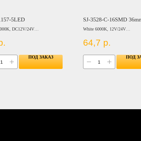
1157-5LED
SJ-3528-C-16SMD 36
6000K, DC12V/24V
White 6000K, 12V/24V
р.
64,7
р.
Цвет:
BLUE
OW
RED
ПОД ЗАКАЗ
ПОД З
N
YELLOW
GREEN