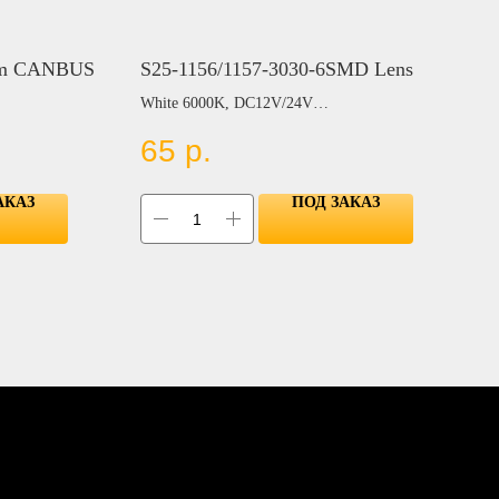
mm CANBUS
S25-1156/1157-3030-6SMD Lens
White 6000K, DC12V/24V
Цвет:
65
р.
BLUE
RED
YELLOW
АКАЗ
ПОД ЗАКАЗ
GREEN