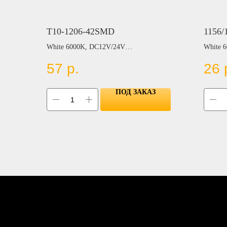
T10-1206-42SMD
1156/
White 6000K, DC12V/24V
White 
Цвет:
57
р.
26
Цвет:
BLUE
PINK
RED
YELL
ПОД ЗАКАЗ
GREE