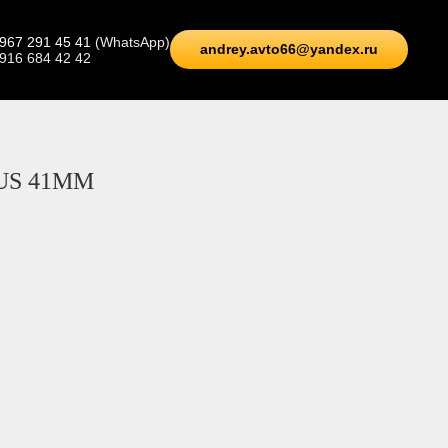
 967 291 45 41
(WhatsApp)
andrey.avto66@yandex.ru
 916 684 42 42
BUS 41MM