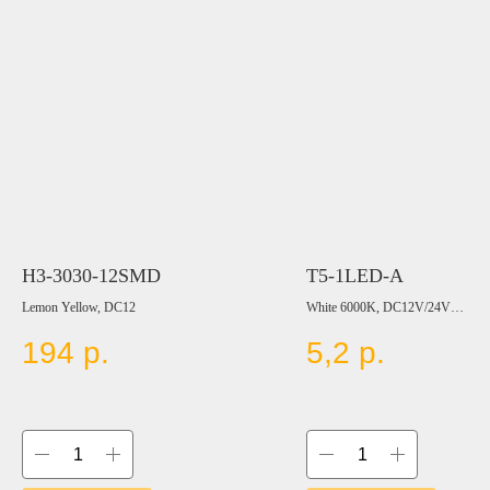
H3-3030-12SMD
T5-1LED-A
Lemon Yellow, DC12
White 6000K, DC12V/24V
194
р.
5,2
р.
Цвет:
BLUE
RED
YELLOW
GREEN