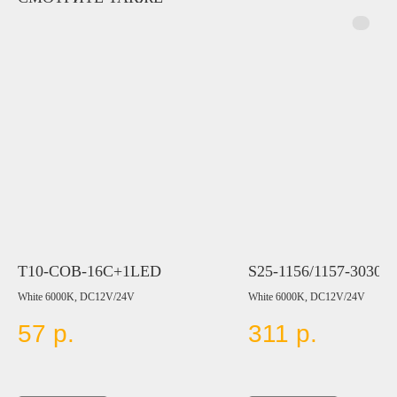
T10-COB-16C+1LED
S25-1156/1157-3030
White 6000K, DC12V/24V
White 6000K, DC12V/24V
57
р.
311
р.