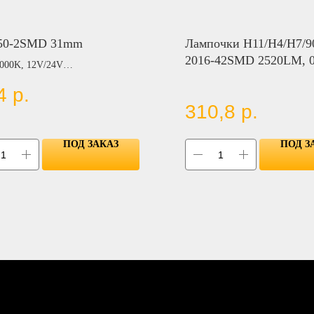
050-2SMD 31mm
Лампочки H11/H4/H7/9
2016-42SMD 2520LM, 
6000K, 12V/24V
4
р.
310,8
р.
OW
ПОД ЗАКАЗ
ПОД З
N