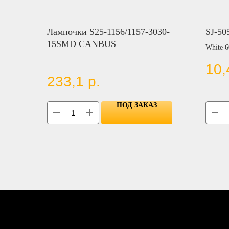
Лампочки S25-1156/1157-3030-
SJ-5
15SMD CANBUS
White 
10,
Цвет:
233,1
р.
BLUE
RED
YELL
ПОД ЗАКАЗ
GREE