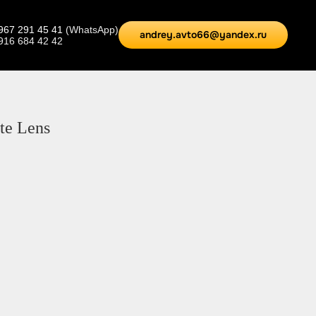
967 291 45 41
(WhatsApp)
andrey.avto66@yandex.ru
 916 684 42 42
te Lens