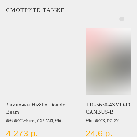
СМОТРИТЕ ТАКЖЕ
Лампочки Hi&Lo Double
T10-5630-4SMD-PCB
Beam
CANBUS-B
60W 6000LM/piece, GXP 5585, White
White 6000K, DC12V
6000K, Amber 3000K, Warm White 4300K,
4 273
р.
24,6
р.
9-60V, (H4, H13, 9004, 9007)