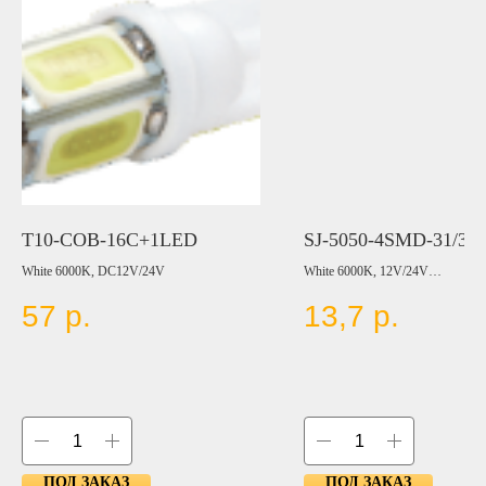
T10-COB-16C+1LED
SJ-5050-4SMD-31/36
White 6000K, DC12V/24V
White 6000K, 12V/24V
57
р.
13,7
р.
Цвет:
BLUE
RED
YELLOW
GREEN
ПОД ЗАКАЗ
ПОД ЗАКАЗ