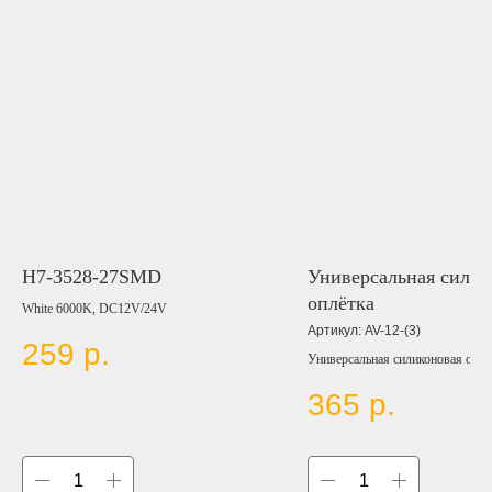
H7-3528-27SMD
Универсальная силик
оплётка
White 6000K, DC12V/24V
Артикул:
AV-12-(3)
259
р.
Универсальная силиконовая оплё
руль подходит для всех транспо
365
р.
средств