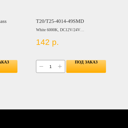
ass
T20/T25-4014-49SMD
White 6000K, DC12V/24V
142
р.
Цвет:
BLUE
RED
YELLOW
АКАЗ
ПОД ЗАКАЗ
GREEN