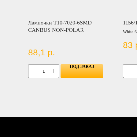
Лампочки T10-7020-6SMD
1156/
CANBUS NON-POLAR
White 
83
Цвет:
88,1
р.
BLUE
RED
YELL
ПОД ЗАКАЗ
GREE