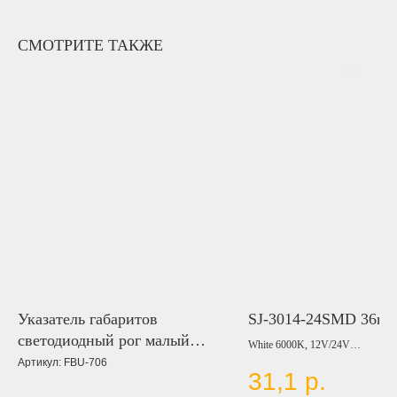
СМОТРИТЕ ТАКЖЕ
Указатель габаритов
SJ-3014-24SMD 36m
светодиодный рог малый
White 6000K, 12V/24V
12, 24V
Артикул:
FBU-706
31,1
р.
Цвет:
BLUE