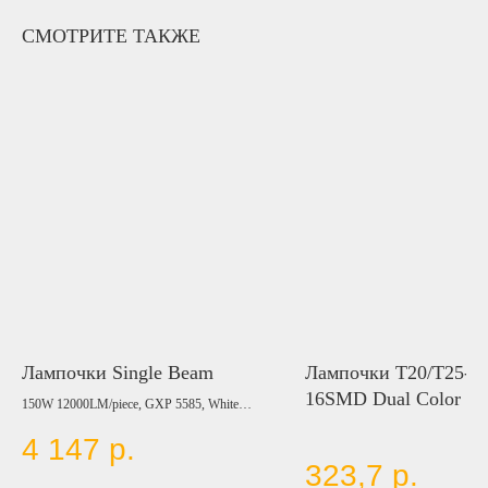
СМОТРИТЕ ТАКЖЕ
Лампочки Single Beam
Лампочки T20/T25-30
16SMD Dual Color 5
150W 12000LM/piece, GXP 5585, White
6000K, 9-60V, (H1, H3, H7, H8/H11, H10,
4 147
р.
H15, 9005, 9006, 880/881)
323,7
р.