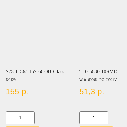
S25-1156/1157-6COB-Glass
T10-5630-10SMD
DC12V
White 6000K, DC12V/24V
155
р.
51,3
р.
Цвет:
Цвет:
WHITE
BLUE
WARM WHITE
RED
BLUE
YELLOW
RED
GREEN
AMBER
ICE BLUE