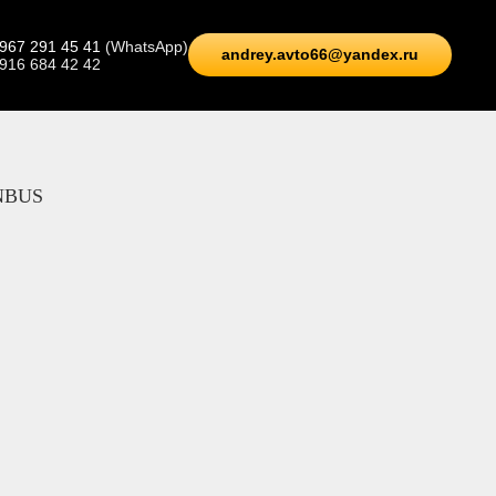
 967 291 45 41
(WhatsApp)
andrey.avto66@yandex.ru
 916 684 42 42
ANBUS