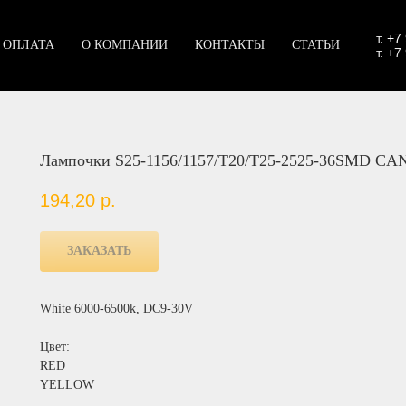
т.
+7
 ОПЛАТА
О КОМПАНИИ
КОНТАКТЫ
СТАТЬИ
т. +7
Лампочки S25-1156/1157/T20/T25-2525-36SMD C
194,20
р.
ЗАКАЗАТЬ
White 6000-6500k, DC9-30V
Цвет:
RED
YELLOW