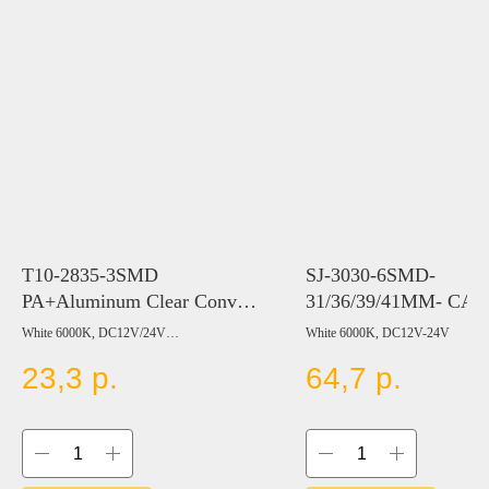
T10-2835-3SMD
SJ-3030-6SMD-
PA+Aluminum Clear Convex
31/36/39/41MM- CA
Lens
White 6000K, DC12V/24V
White 6000K, DC12V-24V
Цвет:
23,3
р.
64,7
р.
BLUE
ICE BLUE
RED
YELLOW
GREEN
PINK