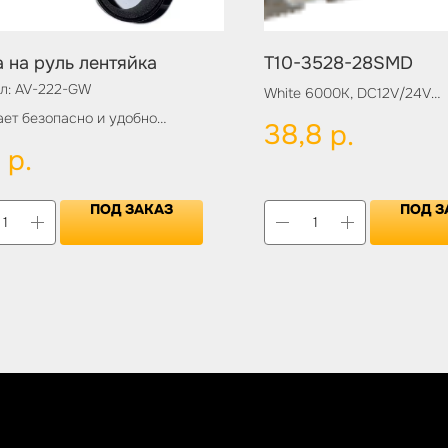
а на руль лентяйка
T10-3528-28SMD
л:
AV-222-GW
White 6000K, DC12V/24V
ет безопасно и удобно
38,8
р.
Цвет:
ать развороты. Крутить руль
р.
PINK
рукой станет легко и просто.
ПОД ЗАКАЗ
ПОД З