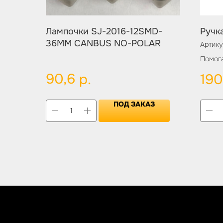
Лампочки SJ-2016-12SMD-
Ручк
36MM CANBUS NO-POLAR
Артику
Помога
соверш
90,6
р.
190
одной 
ПОД ЗАКАЗ