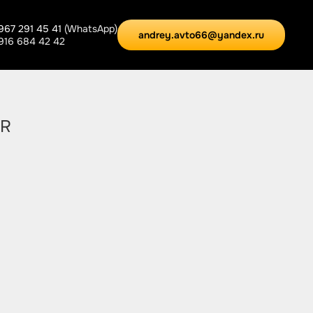
967 291 45 41
(WhatsApp)
andrey.avto66@yandex.ru
 916 684 42 42
AR