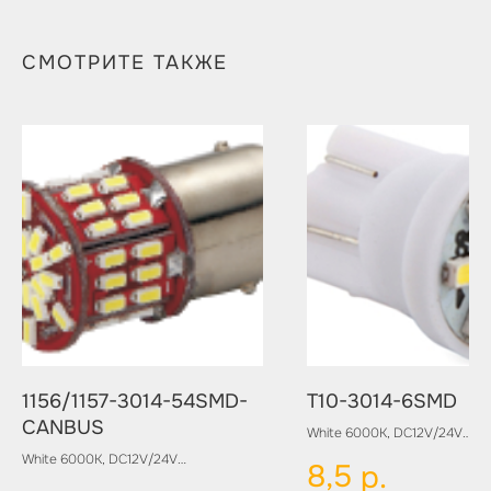
СМОТРИТЕ ТАКЖЕ
1156/1157-3014-54SMD-
T10-3014-6SMD
CANBUS
White 6000K, DC12V/24V
White 6000K, DC12V/24V
8,5
р.
Цвет: