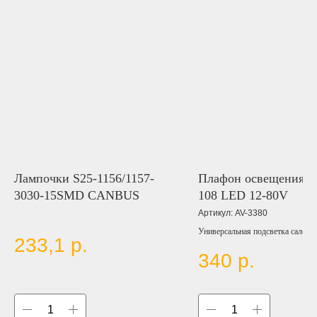
Лампочки S25-1156/1157-
Плафон освещения с
3030-15SMD CANBUS
108 LED 12-80V
Артикул:
AV-3380
Универсальная подсветка салона 
233,1
р.
креплением на винтах и самокле
340
р.
ленте, с выключателем