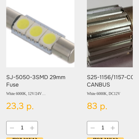
SJ-5050-3SMD 29mm
S25-1156/1157-COB
Fuse
CANBUS
White 6000K, 12V/24V
White 6000K, DC12V
23,3
83
р.
р.
Цвет:
BLUE
RED
YELLOW
GREEN