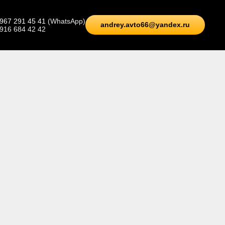
 967 291 45 41
(WhatsApp)
andrey.avto66@yandex.ru
 916 684 42 42