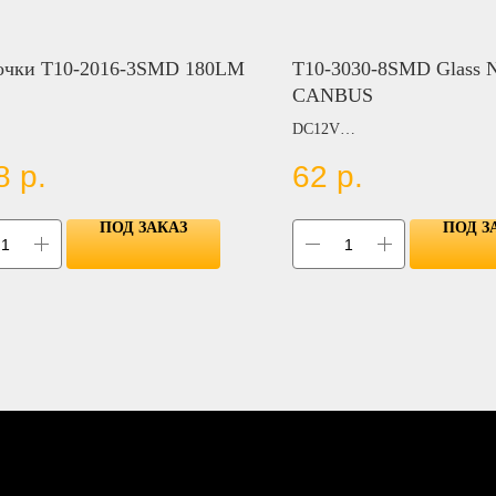
очки T10-2016-3SMD 180LM
T10-3030-8SMD Glass N
CANBUS
DC12V
8
р.
62
р.
Цвет:
WHITE
BLUE
ПОД ЗАКАЗ
ПОД З
RED
AMBER
GREEN
ICE BLUE
PINK