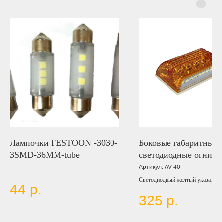
Лампочки FESTOON -3030-
Боковые габаритные
3SMD-36MM-tube
светодиодные огни
(комплект 2 штуки) 1
Артикул:
AV-40
Светодиодный желтый указатель 
44
р.
оснащен дополнительной белой п
325
р.
направленной вниз. Габаритный 
маркерный с подсветкой оснаще
светодиодами.