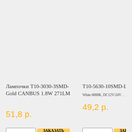
Лампочки T10-3030-3SMD-
T10-5630-10SMD-LE
Gold CANBUS 1.8W 271LM
White 6000K, DC12V/24V
49,2
р.
Цвет:
BLUE
51,8
р.
RED
YELLOW
GREEN
ЗАКАЗАТЬ
ЗАКА