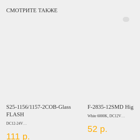
СМОТРИТЕ ТАКЖЕ
S25-1156/1157-2COB-Glass
F-2835-12SMD High 
FLASH
White 6000K, DC12V
DC12-24V
52
р.
LED Type: SMD3014
111
р.
Цвет:
LED Qty:88