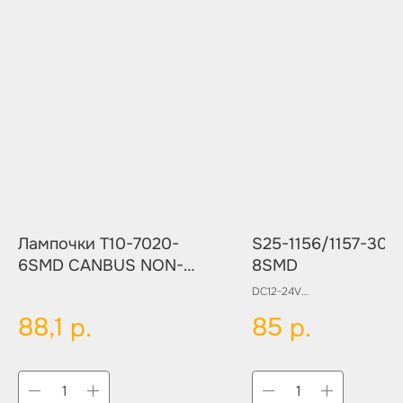
Лампочки T10-7020-
S25-1156/1157-303
6SMD CANBUS NON-
8SMD
POLAR
DC12-24V
88,1
85
р.
р.
Цвет:
WHITE
RED
AMBER